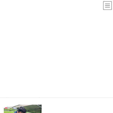
コ
ナ
ン
ビ
テ
ゲ
ン
ー
ブログ
ツ
シ
に
ョ
移
ン
HOME
ブログ
太陽光メンテナンス
太陽光発電メンテナンス 都城市
動
に
移
2020年9月2日
動
太陽光メンテナンス
太陽光発電メンテナンス 都城市
都城市にて、太陽光発電の漏電ブレーカ交換を行いました。
（参考価格 23000円）