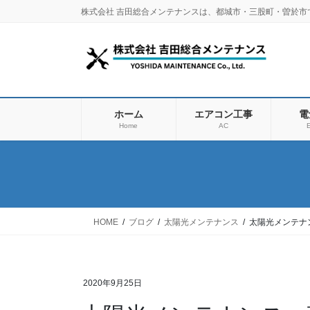
コ
ナ
株式会社 吉田総合メンテナンスは、都城市・三股町・曽於
ン
ビ
テ
ゲ
ン
ー
ツ
シ
に
ョ
移
ン
ホーム
エアコン工事
電
動
に
Home
AC
E
移
動
HOME
ブログ
太陽光メンテナンス
太陽光メンテナ
2020年9月25日