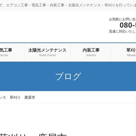
市で、エアコン工事・電気工事・内装工事・太陽光メンテナンス・草刈りを行ってい
お気軽にお問い合
080-
迅速に対応いたし
気工事
太陽光メンテナンス
内装工事
草刈
lectric
Solar Panel
Interior
Mowi
ブログ
ンス 草刈り 鹿屋市