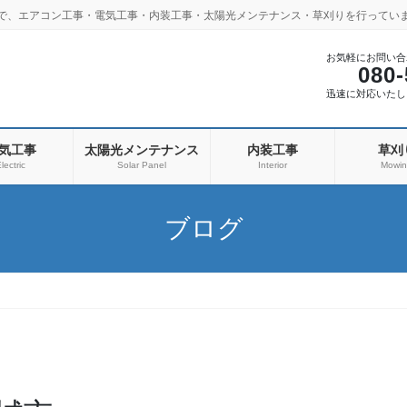
市で、エアコン工事・電気工事・内装工事・太陽光メンテナンス・草刈りを行ってい
お気軽にお問い合
080-
迅速に対応いたし
気工事
太陽光メンテナンス
内装工事
草刈
lectric
Solar Panel
Interior
Mowi
ブログ