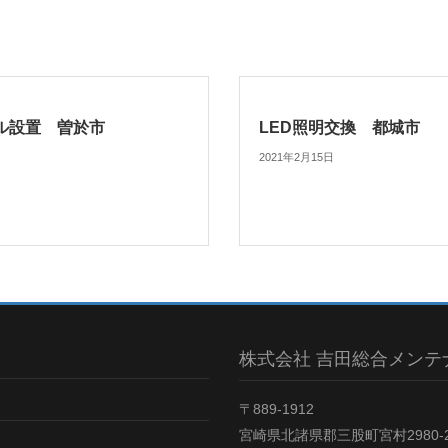
ル設置 曽於市
LED照明交換 都城市
2021年2月15日
株式会社 吉田総合メンテ
〒889-1912
宮崎県北諸県郡三股町宮村2980-