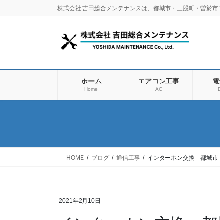
コ
ナ
株式会社 吉田総合メンテナンスは、都城市・三股町・曽於
ン
ビ
テ
ゲ
ン
ー
ツ
シ
に
ョ
移
ン
ホーム
エアコン工事
電
動
に
Home
AC
E
移
動
HOME
ブログ
通信工事
インターホン交換 都城市
2021年2月10日