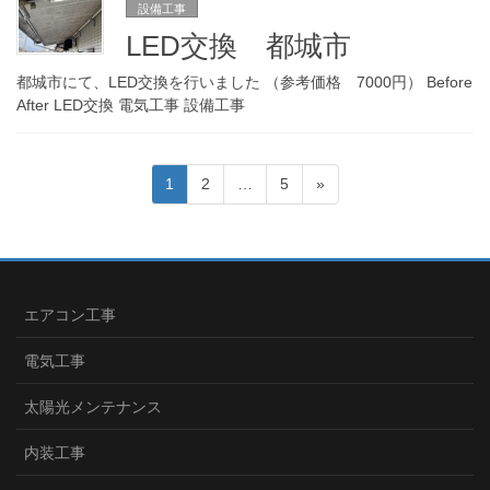
設備工事
LED交換 都城市
都城市にて、LED交換を行いました （参考価格 7000円） Before
After LED交換 電気工事 設備工事
投
ペ
ペ
ペ
1
2
…
5
»
稿
ー
ー
ー
ジ
ジ
ジ
の
ペ
ー
エアコン工事
ジ
電気工事
送
り
太陽光メンテナンス
内装工事